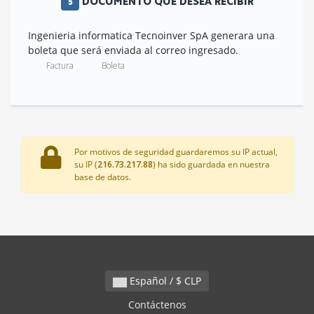
DOCUMENTO QUE DESEA RECIBIR
5
Ingenieria informatica Tecnoinver SpA generara una
boleta que será enviada al correo ingresado.
Factura
Boleta
Por motivos de seguridad guardaremos su IP actual,
su IP (
216.73.217.88
) ha sido guardada en nuestra
base de datos.
Español / $ CLP
Contáctenos